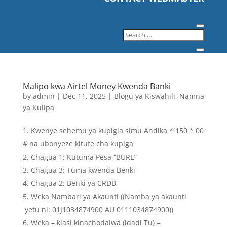
Malipo kwa Airtel Money Kwenda Banki
by
admin
|
Dec 11, 2025
|
Blogu ya Kiswahili
,
Namna
ya Kulipa
Kwenye sehemu ya kupigia simu Andika * 150 * 00
# na ubonyeze kitufe cha kupiga
Chagua 1: Kutuma Pesa “BURE”
Chagua 3: Tuma kwenda Benki
Chagua 2: Benki ya CRDB
Weka Nambari ya Akaunti ((Namba ya akaunti
yetu ni: 01J1034874900 AU 0111034874900))
Weka – kiasi kinachodaiwa (idadi Tu) =