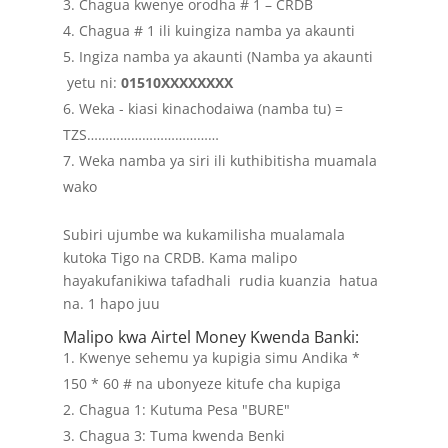
Chagua kwenye orodha # 1 – CRDB
Chagua # 1 ili kuingiza namba ya akaunti
Ingiza namba ya akaunti (Namba ya akaunti
yetu ni:
01510XXXXXXXX
Weka - kiasi kinachodaiwa (namba tu) =
TZS………………………………
Weka namba ya siri ili kuthibitisha muamala
wako
Subiri ujumbe wa kukamilisha mualamala
kutoka Tigo na CRDB. Kama malipo
hayakufanikiwa tafadhali rudia kuanzia hatua
na. 1 hapo juu
Malipo kwa Airtel Money Kwenda Banki:
Kwenye sehemu ya kupigia simu Andika *
150 * 60 # na ubonyeze kitufe cha kupiga
Chagua 1: Kutuma Pesa "BURE"
Chagua 3: Tuma kwenda Benki