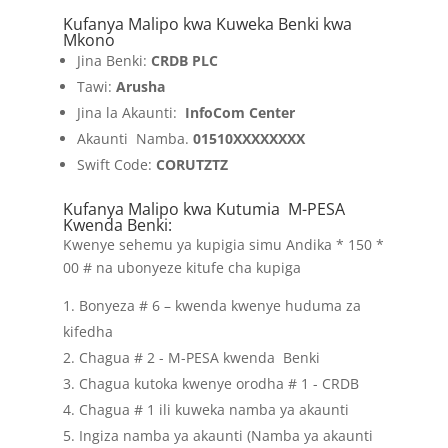
Kufanya Malipo kwa Kuweka Benki kwa
Mkono
Jina Benki:
CRDB PLC
Tawi:
Arusha
Jina la Akaunti:
InfoCom Center
Akaunti Namba.
01510XXXXXXXX
Swift Code:
CORUTZTZ
Kufanya Malipo kwa Kutumia M-PESA
Kwenda Benki:
Kwenye sehemu ya kupigia simu Andika * 150 *
00 # na ubonyeze kitufe cha kupiga
Bonyeza # 6 – kwenda kwenye huduma za
kifedha
Chagua # 2 - M-PESA kwenda Benki
Chagua kutoka kwenye orodha # 1 - CRDB
Chagua # 1 ili kuweka namba ya akaunti
Ingiza namba ya akaunti (Namba ya akaunti