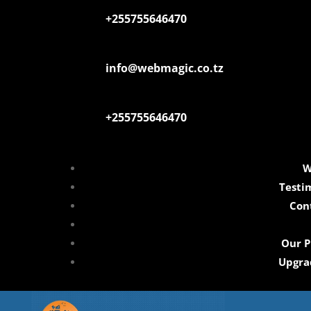
+255755646470
info@webmagic.co.tz
+255755646470
W
Testi
Con
Our P
Upgra