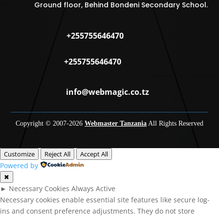
Ground floor, Behind Bondeni Secondary School.
+255755646470
+255755646470
info@webmagic.co.tz
Copyright © 2007-
2026
Webmaster Tanzania
All Rights Reserved
Customize
Reject All
Accept All
Powered by
✖
►
Necessary Cookies
Always Active
Necessary cookies enable essential site features like secure log-
ins and consent preference adjustments. They do not store