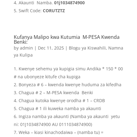
Akaunti Namba.
01j1034874900
Swift Code:
CORUTZTZ
Kufanya Malipo kwa Kutumia M-PESA Kwenda
Benki:
by
admin
|
Dec 11, 2025
|
Blogu ya Kiswahili
,
Namna
ya Kulipa
Kwenye sehemu ya kupigia simu Andika * 150 * 00
# na ubonyeze kitufe cha kupiga
Bonyeza # 6 – kwenda kwenye huduma za kifedha
Chagua # 2 – M-PESA kwenda Benki
Chagua kutoka kwenye orodha # 1 – CRDB
Chagua # 1 ili kuweka namba ya akaunti
Ingiza namba ya akaunti (Namba ya akaunti yetu
ni: 01J1034874900 AU 0111034874900)
Weka – kiasi kinachodaiwa – (namba tu) =