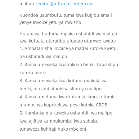
malipo:
lembu@infocomcenter.com
Kuondoa usumbufu, tuma kwa kuijibu email
yenye invoice yetu ya mwisho
Hutapewa huduma mpaka ushahidi wa malipo
kwa kufuata utaratibu ufuatao utumwe kwetu:
Ambatanisha invoice ya madai kutoka kwetu
na ushahidi wa malipo
Kama umeweka kwa mkono benki, tupa slipu
kutoka benki
Kama umeweka kwa kutumia wakala wa
benki, pia ambatanisha slipu ya malipo
Kama umetuma kwa kutumia simu, tutumie
ujumbe wa kupokelewa pesa kutoka CRDB
Kumbuka pia kuweka ushahidi wa malipo
kwa ajili ya kumbukumbu kwa sababu
tunaweza kuhitaji huko mbeleni.