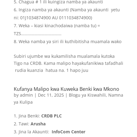
Chagua # 1 ili kuingiza namba ya akaunti
Ingiza namba ya akaunti (Namba ya akaunti yetu
ni: 01J1034874900 AU 0111034874900)
Weka – kiasi kinachodaiwa (namba tu) =
TZS………………………………
Weka namba ya siri ili kuthibitisha muamala wako
Subiri ujumbe wa kukamilisha mualamala kutoka
Tigo na CRDB. Kama malipo hayakufanikiwa tafadhali
rudia kuanzia hatua na. 1 hapo juu
Kufanya Malipo kwa Kuweka Benki kwa Mkono
by
admin
|
Dec 11, 2025
|
Blogu ya Kiswahili
,
Namna
ya Kulipa
Jina Benki:
CRDB PLC
Tawi:
Arusha
Jina la Akaunti:
InfoCom Center