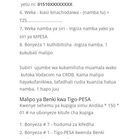
yetu ni:
01510XXXXXXXX
Weka - kiasi kinachodaiwa - (namba tu) =
TZS………………………….
Weka namba ya siri - Ingiza namba yako ya
siri ya MPESA
Bonyeza 1 kuthibitisha -Ingiza namba. 1
kukubali malipo
Subiri ujumbe wa kukamilisha muamala wako
kutoka Vodacom na CRDB. Kama malipo
hayakufanikiwa, tafadhali rudia kuanzia hatua
namba. 1 hapo juu
Malipo ya Benki kwa Tigo-PESA
Kwenye sehemu ya kupigia simu Andika * 150 *
01 # na ubonyeze kitufe cha kupiga
Bonyeza # 7 - huduma za kifedha
Bonyeza # 1 - Tigo-PESA kwenda Benki