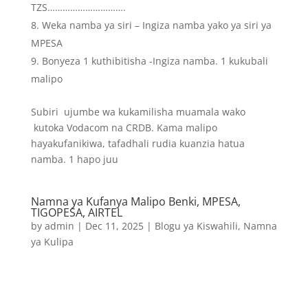
TZS………………………….
Weka namba ya siri – Ingiza namba yako ya siri ya
MPESA
Bonyeza 1 kuthibitisha -Ingiza namba. 1 kukubali
malipo
Subiri ujumbe wa kukamilisha muamala wako
kutoka Vodacom na CRDB. Kama malipo
hayakufanikiwa, tafadhali rudia kuanzia hatua
namba. 1 hapo juu
Namna ya Kufanya Malipo Benki, MPESA,
TIGOPESA, AIRTEL
by
admin
|
Dec 11, 2025
|
Blogu ya Kiswahili
,
Namna
ya Kulipa