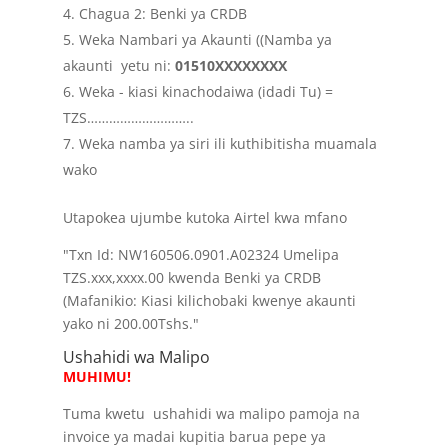
Chagua 2: Benki ya CRDB
Weka Nambari ya Akaunti ((Namba ya
akaunti yetu ni:
01510XXXXXXXX
Weka - kiasi kinachodaiwa (idadi Tu) =
TZS………………………..
Weka namba ya siri ili kuthibitisha muamala
wako
Utapokea ujumbe kutoka Airtel kwa mfano
"Txn Id: NW160506.0901.A02324 Umelipa
TZS.xxx,xxxx.00 kwenda Benki ya CRDB
(Mafanikio: Kiasi kilichobaki kwenye akaunti
yako ni 200.00Tshs."
Ushahidi wa Malipo
MUHIMU!
Tuma kwetu ushahidi wa malipo pamoja na
invoice ya madai kupitia barua pepe ya