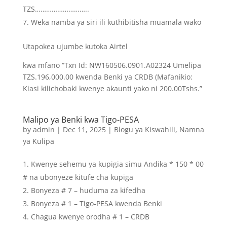
TZS………………………..
Weka namba ya siri ili kuthibitisha muamala wako
Utapokea ujumbe kutoka Airtel
kwa mfano “Txn Id: NW160506.0901.A02324 Umelipa
TZS.196,000.00 kwenda Benki ya CRDB (Mafanikio:
Kiasi kilichobaki kwenye akaunti yako ni 200.00Tshs.”
Malipo ya Benki kwa Tigo-PESA
by
admin
|
Dec 11, 2025
|
Blogu ya Kiswahili
,
Namna
ya Kulipa
Kwenye sehemu ya kupigia simu Andika * 150 * 00
# na ubonyeze kitufe cha kupiga
Bonyeza # 7 – huduma za kifedha
Bonyeza # 1 – Tigo-PESA kwenda Benki
Chagua kwenye orodha # 1 – CRDB